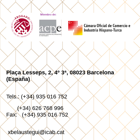
Plaça Lesseps, 2, 4º 3ª, 08023 Barcelona
(España
)
Tels.: (+34) 935 016 752
(+34) 626 768 996
Fax: (+34) 935 016 752
xbelaustegui@icab
.cat