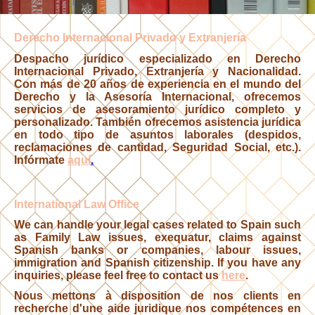
Derecho Internacional Privado
y Extranjería
Despacho jurídico especializado en Derecho
Internacional Privado, Extranjería y Nacionalidad.
Con más de 20 años de experiencia en el mundo del
Derecho y la Asesoría Internacional, ofrecemos
servicios de asesoramiento jurídico completo y
personalizado. También ofrecemos asistencia jurídica
en todo tipo de asuntos laborales (despidos,
reclamaciones de cantidad, Seguridad Social, etc.).
Infórmate
aquí
.
International Law Office
We can handle your legal cases related to Spain such
as Family Law issues, exequatur, claims against
Spanish banks or companies, labour issues,
immigration and Spanish citizenship. If you have any
inquiries, please feel free to contact us
here
.
Nous mettons à disposition de nos clients en
recherche d'une aide juridique nos compétences en