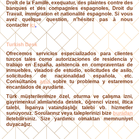
Droit de la Famille, exequatur, des plaintes contre des
banques et des compagnies espagnoles, Droit du
Travail, immigration et nationalité espagnole. Si vous
avez quelque question, n'hésitez pas à nous
contacter
ici
.
Turkish Desk
Ofrecemos servicios especializados para clientes
turcos tales como autorizaciones de residencia y
trabajo en España, asistencia en compraventas de
inmuebles, visados de estudio, solicitudes de asilo,
solicitudes de nacionalidad española, etc.
Consúltanos
aquí
sobre tu problema y estaremos
encantados de ayudarte.
Türk müşterilerimize özel, oturma ve çalışma izni,
gayrimenkul alımlarında destek, öğrenci vizesi, iltica
talebi, İspanya vatandaşlığı talebi vb. hizmetler
sunuyoruz. Sorularınız veya taleplerinizi bize
buradan
iletebilirsiniz. Size yardımcı olmaktan memnuniyet
duyacağız.